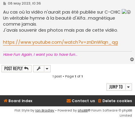
P
08 May 2023, 10:36
o
s
Au cas où la vidéo n'aurait pas été publiée sur C-CHIC
t
Un véritable hymne à la beauté d'Alfa...magnétique
comme jamais.
J'avais souvenir des photos mais pas de cette vidéo.
https://www.youtube.com/watch?v=znDnW1qn_qg
Have Fun Again, I want you to have fun..
.
Post Reply
1 post • Page
1
of
1
Jump to
Board index
Contact us
Delete cookies
Flat Style by
Ian Bradley
• Powered by
phpBB
® Forum Software © phpBB
Limited