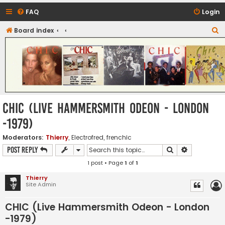
FAQ
Login
S
Board index
CHIC - The Best of Funk
e
a
r
c
h
CHIC (Live Hammersmith Odeon - London
-1979)
Moderators:
Thierry
,
Electrofred
,
frenchic
Search
Advanced s
Post Reply
1 post • Page
1
of
1
Thierry
Site Admin
CHIC (Live Hammersmith Odeon - London
-1979)