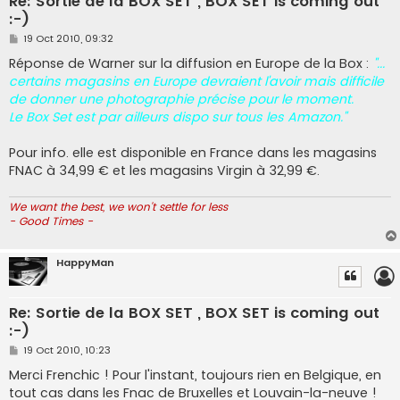
Re: Sortie de la BOX SET , BOX SET is coming out
:-)
P
19 Oct 2010, 09:32
o
s
Réponse de Warner sur la diffusion en Europe de la Box :
"...
t
certains magasins en Europe devraient l'avoir mais difficile
de donner une photographie précise pour le moment.
Le Box Set est par ailleurs dispo sur tous les Amazon."
Pour info. elle est disponible en France dans les magasins
FNAC à 34,99 € et les magasins Virgin à 32,99 €.
We want the best, we won't settle for less
- Good Times -
HappyMan
Re: Sortie de la BOX SET , BOX SET is coming out
:-)
P
19 Oct 2010, 10:23
o
s
Merci Frenchic ! Pour l'instant, toujours rien en Belgique, en
t
tout cas dans les Fnac de Bruxelles et Louvain-la-neuve !