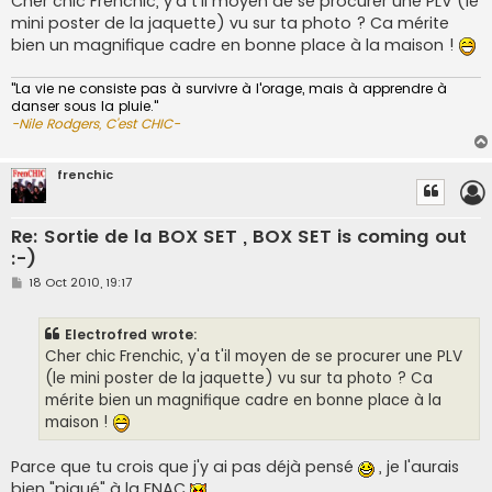
Cher chic Frenchic, y'a t'il moyen de se procurer une PLV (le
t
mini poster de la jaquette) vu sur ta photo ? Ca mérite
bien un magnifique cadre en bonne place à la maison !
"La vie ne consiste pas à survivre à l'orage, mais à apprendre à
danser sous la pluie."
-Nile Rodgers, C'est CHIC-
frenchic
Re: Sortie de la BOX SET , BOX SET is coming out
:-)
P
18 Oct 2010, 19:17
o
s
t
Electrofred wrote:
Cher chic Frenchic, y'a t'il moyen de se procurer une PLV
(le mini poster de la jaquette) vu sur ta photo ? Ca
mérite bien un magnifique cadre en bonne place à la
maison !
Parce que tu crois que j'y ai pas déjà pensé
, je l'aurais
bien "piqué" à la FNAC
.