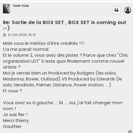
YUM YUM
Re: Sortie de la BOX SET , BOX SET is coming out
:-)
P
21 Oct 2010, 18:31
o
s
Mais vous le méritez d'être crédités !!!
t
Ca me parait normal.
Et le volume 2, vous avez des pistes ? Parce que chez "Chic
organisation LDT" il reste quoi finalement comme nouvel
artiste ?
Moi je verrais bien un Produced by Rodgers (les solos,
Madonna, Bowie, Outloud) VS Produced by Edwards (le
solo, Hendricks, Palmer, Distance, Power station, ....)
Et vous ?
Vous avez vu à gauche .... là .... oui, j'ai fait changer mon
nom !
Je suis fier !
Merci thierry.
Gauthier