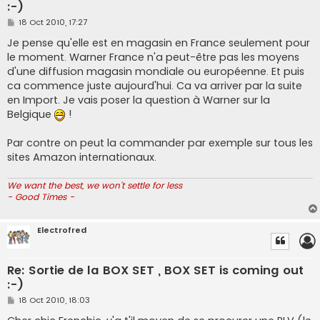
:-)
P
18 Oct 2010, 17:27
o
s
Je pense qu'elle est en magasin en France seulement pour
t
le moment. Warner France n'a peut-être pas les moyens
d'une diffusion magasin mondiale ou européenne. Et puis
ca commence juste aujourd'hui. Ca va arriver par la suite
en Import. Je vais poser la question à Warner sur la
Belgique
!
Par contre on peut la commander par exemple sur tous les
sites Amazon internationaux.
We want the best, we won't settle for less
- Good Times -
Electrofred
Re: Sortie de la BOX SET , BOX SET is coming out
:-)
P
18 Oct 2010, 18:03
o
s