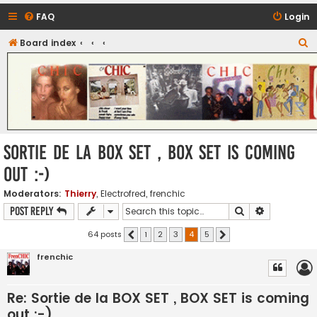
FAQ
Login
S
Board index
CHIC - The Best of Funk
e
a
r
c
h
Sortie de la BOX SET , BOX SET is coming
out :-)
Moderators:
Thierry
,
Electrofred
,
frenchic
Search
Advanced s
Post Reply
64 posts
1
2
3
4
5
Previous
Next
frenchic
Re: Sortie de la BOX SET , BOX SET is coming
out :-)