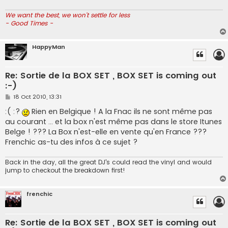
We want the best, we won't settle for less
- Good Times -
HappyMan
Re: Sortie de la BOX SET , BOX SET is coming out
:-)
P
18 Oct 2010, 13:31
o
s
:( :?
Rien en Belgique ! A la Fnac ils ne sont même pas
t
au courant ... et la box n'est même pas dans le store Itunes
Belge ! ??? La Box n'est-elle en vente qu'en France ???
Frenchic as-tu des infos à ce sujet ?
Back in the day, all the great DJ's could read the vinyl and would
jump to checkout the breakdown first!
frenchic
Re: Sortie de la BOX SET , BOX SET is coming out