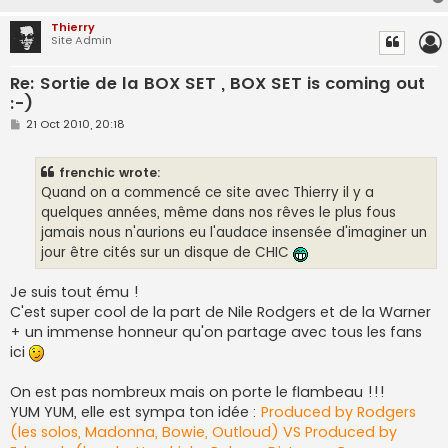
Thierry
Site Admin
Re: Sortie de la BOX SET , BOX SET is coming out
:-)
P
21 Oct 2010, 20:18
o
s
t
frenchic wrote:
Quand on a commencé ce site avec Thierry il y a
quelques années, même dans nos rêves le plus fous
jamais nous n'aurions eu l'audace insensée d'imaginer un
jour être cités sur un disque de CHIC
Je suis tout ému !
C'est super cool de la part de Nile Rodgers et de la Warner
+ un immense honneur qu'on partage avec tous les fans
ici
On est pas nombreux mais on porte le flambeau !!!
YUM YUM, elle est sympa ton idée :
Produced by Rodgers
(les solos, Madonna, Bowie, Outloud) VS Produced by