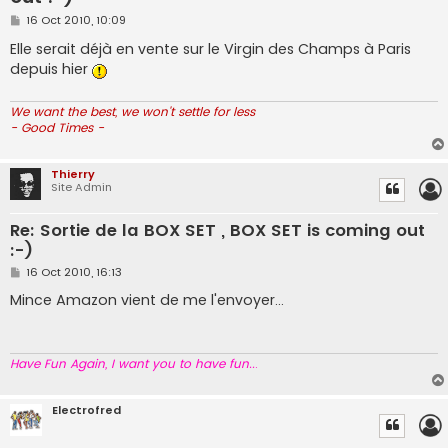
P
16 Oct 2010, 10:09
o
s
Elle serait déjà en vente sur le Virgin des Champs à Paris
t
depuis hier
We want the best, we won't settle for less
- Good Times -
Thierry
Site Admin
Re: Sortie de la BOX SET , BOX SET is coming out
:-)
P
16 Oct 2010, 16:13
o
s
Mince Amazon vient de me l'envoyer...
t
Have Fun Again, I want you to have fun..
.
Electrofred