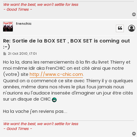
We want the best, we won't settle for less
- Good Times -
frenchic
Re: Sortie de la BOX SET , BOX SET is coming out
:-)
P
21 Oct 2010, 17:01
o
s
Ho la la, dans les remerciements à la fin du livret Thierry et
t
moi même Idir aka FrenCHIC on est cité ainsi que notre
(votre) site
http://www.c-chic.com
.
Quand on a commencé ce site avec Thierry il y a quelques
années, même dans nos rêves le plus fous jamais nous
n'aurions eu l'audace insensée d'imaginer un jour être cités
sur un disque de CHIC
Ha la vache j'en reviens pas....
We want the best, we won't settle for less
- Good Times -