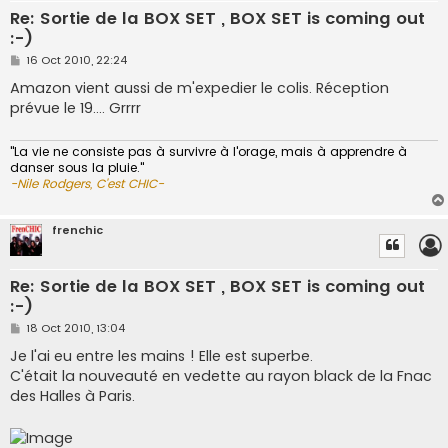
Re: Sortie de la BOX SET , BOX SET is coming out
:-)
P
16 Oct 2010, 22:24
o
s
Amazon vient aussi de m'expedier le colis. Réception
t
prévue le 19.... Grrrr
"La vie ne consiste pas à survivre à l'orage, mais à apprendre à
danser sous la pluie."
-Nile Rodgers, C'est CHIC-
frenchic
Re: Sortie de la BOX SET , BOX SET is coming out
:-)
P
18 Oct 2010, 13:04
o
s
Je l'ai eu entre les mains ! Elle est superbe.
t
C'était la nouveauté en vedette au rayon black de la Fnac
des Halles à Paris.