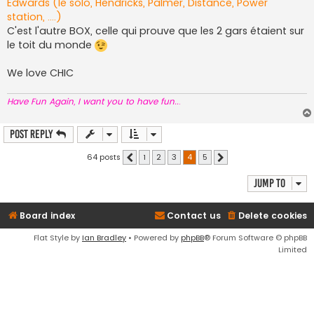
Edwards (le solo, Hendricks, Palmer, Distance, Power
station, ....)
C'est l'autre BOX, celle qui prouve que les 2 gars étaient sur
le toit du monde
We love CHIC
Have Fun Again, I want you to have fun..
.
Post Reply
64 posts
1
2
3
4
5
Previous
Next
Jump to
Board index
Contact us
Delete cookies
Flat Style by
Ian Bradley
• Powered by
phpBB
® Forum Software © phpBB
Limited