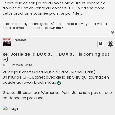
Et dire que ce soir j'aurai du voir Chic à Lille et esperait y
trouver la Box en vente au concert :( ! On attend donc
cette prochaine tournée promise par Nile ...
Back in the day, all the great DJ's could read the vinyl and would
jump to checkout the breakdown first!
frenchic
Re: Sortie de la BOX SET , BOX SET is coming out
:-)
P
19 Oct 2010, 13:40
o
s
Vu ce jour chez Gibert Music à Saint-Michel (Paris).
t
Un mur de CHIC BoxSet avec de la zik CHIC qui tournait en
boucle au rayon black music
Grosse diffusion par Warner sur Paris. Je ne sais pas ce que
ça donne en province...