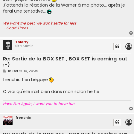
J'attends la réaction de la Warner à ma photo... après je
ferai une tentative...
We want the best, we won't settle for less
- Good Times -
Thierry
Site Admin
Re: Sortie de la BOX SET , BOX SET is coming out
:-)
P
18 Oct 2010, 20:35
o
s
frenchic t'en bégaye
t
C vrai qu'elle irait bien dans mon salon he he
Have Fun Again, I want you to have fun..
.
frenchic